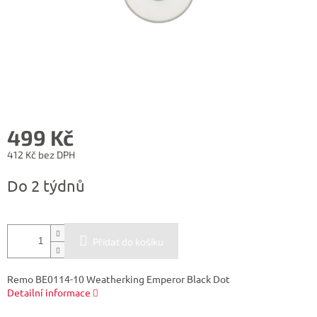
499 Kč
412 Kč bez DPH
Měrná
Do 2 týdnů
cena:
Přidat do košíku
Remo BE0114-10 Weatherking Emperor Black Dot
Detailní informace