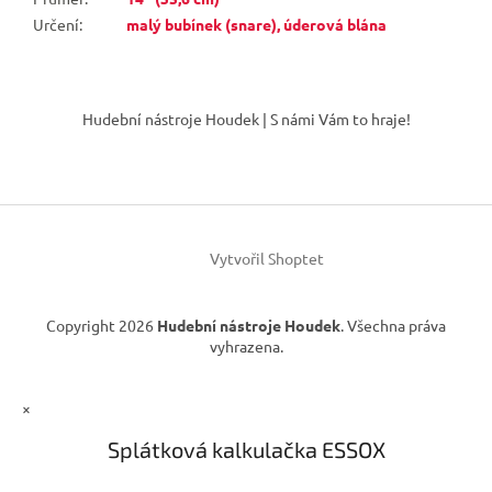
Určení
:
malý bubínek (snare), úderová blána
Z
á
Hudební nástroje Houdek | S námi Vám to hraje!
p
a
t
í
Vytvořil Shoptet
Copyright 2026
Hudební nástroje Houdek
. Všechna práva
vyhrazena.
×
Splátková kalkulačka ESSOX