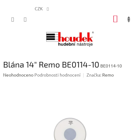
CZK
Přejít
NÁKUP
na
obsah
KOŠÍK
Blána 14" Remo BE0114-10
BE0114-10
Průměrné
Neohodnoceno
Podrobnosti hodnocení
Značka:
Remo
hodnocení
produktu
je
0,0
z
5
hvězdiček.