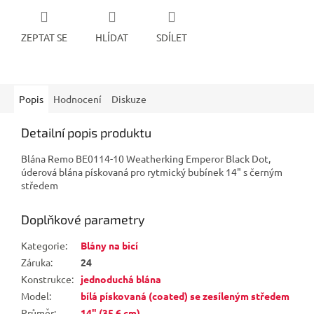
ZEPTAT SE
HLÍDAT
SDÍLET
Popis
Hodnocení
Diskuze
Detailní popis produktu
Blána Remo BE0114-10 Weatherking Emperor Black Dot,
úderová blána pískovaná pro rytmický bubínek 14" s černým
středem
Doplňkové parametry
Kategorie
:
Blány na bicí
Záruka
:
24
Konstrukce
:
jednoduchá blána
Model
:
bílá pískovaná (coated) se zesíleným středem
Průměr
:
14" (35,6 cm)