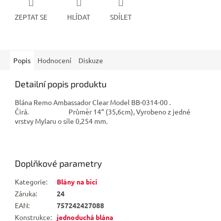
ZEPTAT SE
HLÍDAT
SDÍLET
Popis
Hodnocení
Diskuze
Detailní popis produktu
Blána Remo Ambassador Clear Model BB-0314-00 .
Čirá. Průměr 14“ (35,6cm), Vyrobeno z jedné
vrstvy Mylaru o síle 0,254 mm.
Doplňkové parametry
Kategorie
:
Blány na bicí
Záruka
:
24
EAN
:
757242427088
Konstrukce
:
jednoduchá blána