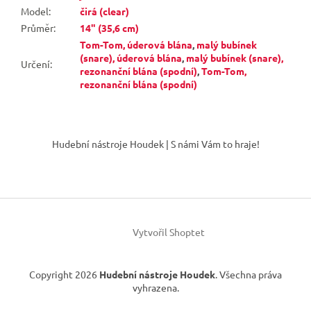
Model
:
čirá (clear)
Průměr
:
14" (35,6 cm)
Tom-Tom, úderová blána
,
malý bubínek
(snare), úderová blána
,
malý bubínek (snare),
Určení
:
rezonanční blána (spodní)
,
Tom-Tom,
rezonanční blána (spodní)
Z
á
Hudební nástroje Houdek | S námi Vám to hraje!
p
a
t
í
Vytvořil Shoptet
Copyright 2026
Hudební nástroje Houdek
. Všechna práva
vyhrazena.