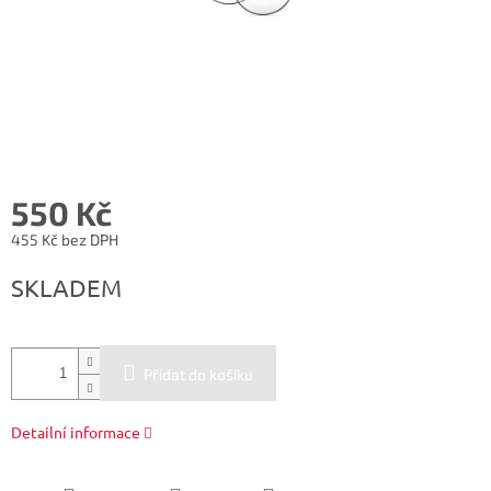
550 Kč
455 Kč bez DPH
Měrná
SKLADEM
cena:
Přidat do košíku
Detailní informace