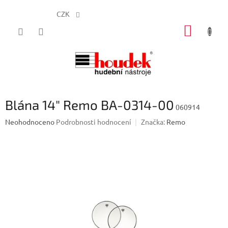
CZK
Přejít
NÁKUP
na
obsah
KOŠÍK
Blána 14" Remo BA-0314-00
060914
Průměrné
Neohodnoceno
Podrobnosti hodnocení
Značka:
Remo
hodnocení
produktu
je
0,0
z
5
hvězdiček.