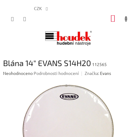
CZK
Přejít
NÁKUP
na
obsah
KOŠÍK
Blána 14" EVANS S14H20
112565
Průměrné
Neohodnoceno
Podrobnosti hodnocení
Značka:
Evans
hodnocení
produktu
je
0,0
z
5
hvězdiček.