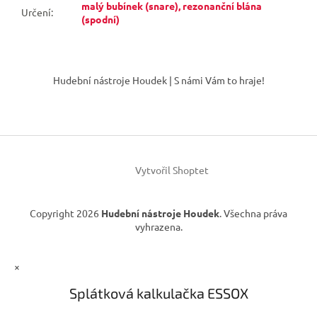
malý bubínek (snare), rezonanční blána
Určení
:
(spodní)
Z
á
Hudební nástroje Houdek | S námi Vám to hraje!
p
a
t
í
Vytvořil Shoptet
Copyright 2026
Hudební nástroje Houdek
. Všechna práva
vyhrazena.
×
Splátková kalkulačka ESSOX