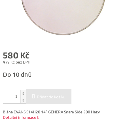
580 Kč
479 Kč bez DPH
Měrná
Do 10 dnů
cena:
Přidat do košíku
Blána EVANS S14H20 14" GENERA Snare Side 200 Hazy
Detailní informace