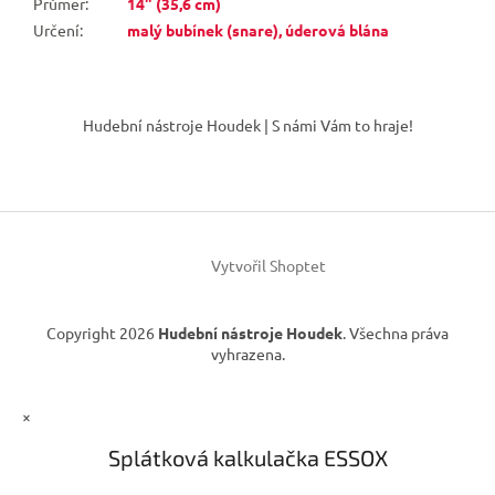
Průměr
:
14" (35,6 cm)
Určení
:
malý bubínek (snare), úderová blána
Z
á
Hudební nástroje Houdek | S námi Vám to hraje!
p
a
t
í
Vytvořil Shoptet
Copyright 2026
Hudební nástroje Houdek
. Všechna práva
vyhrazena.
×
Splátková kalkulačka ESSOX