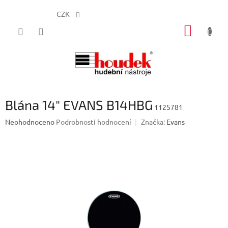
CZK
Přejít
NÁKUP
na
obsah
KOŠÍK
Blána 14" EVANS B14HBG
1125781
Průměrné
Neohodnoceno
Podrobnosti hodnocení
Značka:
Evans
hodnocení
produktu
je
0,0
z
5
hvězdiček.