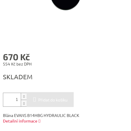
670 Kč
554 Kč bez DPH
Měrná
SKLADEM
cena:
Přidat do košíku
Blána EVANS B14HBG HYDRAULIC BLACK
Detailní informace