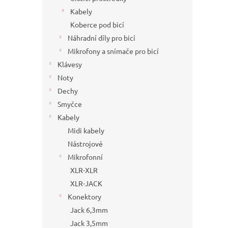
Kabely
Koberce pod bicí
Náhradní díly pro bicí
Mikrofony a snímače pro bicí
Klávesy
Noty
Dechy
Smyčce
Kabely
Midi kabely
Nástrojové
Mikrofonní
XLR-XLR
XLR-JACK
Konektory
Jack 6,3mm
Jack 3,5mm