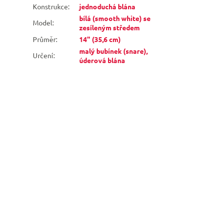
Konstrukce
:
jednoduchá blána
bílá (smooth white) se
Model
:
zesíleným středem
Průměr
:
14" (35,6 cm)
malý bubínek (snare),
Určení
:
úderová blána