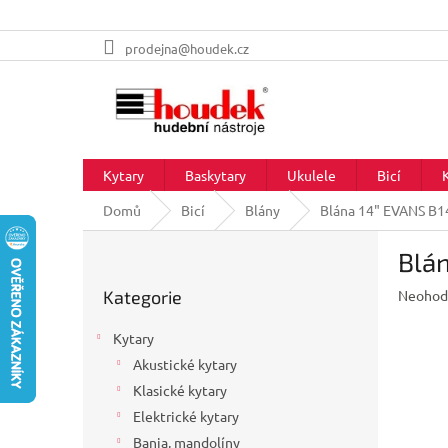
Přejít
prodejna@houdek.cz
na
obsah
Kytary
Baskytary
Ukulele
Bicí
Domů
Bicí
Blány
Blána 14" EVANS B
P
Blá
o
Přeskočit
s
Průměr
Kategorie
Neohod
kategorie
t
hodnoc
r
produkt
Kytary
a
je
Akustické kytary
n
0,0
z
Klasické kytary
n
5
í
Elektrické kytary
hvězdič
p
Banja, mandolíny