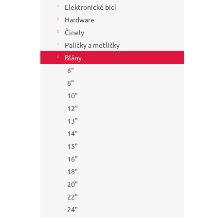
Elektronické bicí
Hardware
Činely
Paličky a metličky
Blány
6"
8"
10"
12"
13"
14"
15"
16"
18"
20"
22"
24"