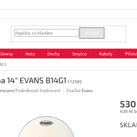
HLEDAT
Klávesy
Noty
Dechy
Smyčce
Kabely
Příslu
14G1
na 14" EVANS B14G1
112582
né
noceno
Podrobnosti hodnocení
Značka:
Evans
ení
530
u
438 Kč 
Měrná
SKL
cena:
ek.