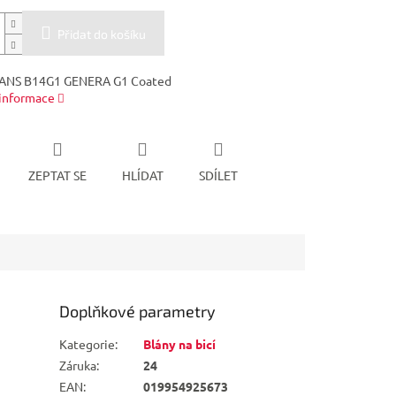
Přidat do košíku
VANS B14G1 GENERA G1 Coated
 informace
ZEPTAT SE
HLÍDAT
SDÍLET
Doplňkové parametry
Kategorie
:
Blány na bicí
Záruka
:
24
EAN
:
019954925673