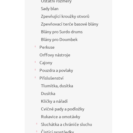
Ostatní rozměry
Sady blan
Zpevňující kroužky otvorů
Zpevňovací terče basové blány
Blány pro Surdo drums
Blány pro Doumbek
Perkuse
Orffovy nástroje
Cajony
Pouzdra a povlaky
Příslušenství
Tlumítka, dusítka
Dusítka
Kličky a nářadí
Cvičné pady a podložky
Rukavice a omotávky
Sluchátka a chrániče sluchu
Čistící prostředky