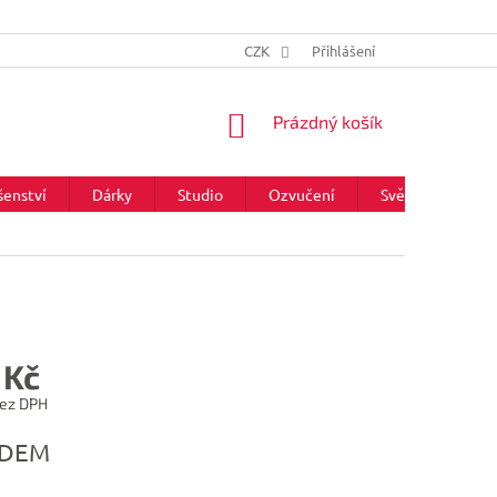
CZK
Přihlášení
NÁKUPNÍ
Prázdný košík
KOŠÍK
šenství
Dárky
Studio
Ozvučení
Světla
Zna
 Kč
bez DPH
ADEM