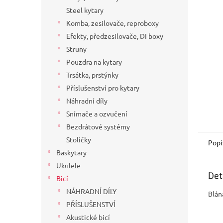
a
Steel kytary
n
Komba, zesilovače, reproboxy
e
Efekty, předzesilovače, DI boxy
l
Struny
Pouzdra na kytary
Trsátka, prstýnky
Příslušenství pro kytary
Náhradní díly
Snímače a ozvučení
Bezdrátové systémy
Stoličky
Popi
Baskytary
Ukulele
Det
Bicí
NÁHRADNÍ DÍLY
Blán
PŘÍSLUŠENSTVÍ
Akustické bicí