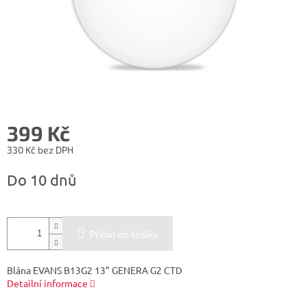
399 Kč
330 Kč bez DPH
Měrná
Do 10 dnů
cena:
Přidat do košíku
Blána EVANS B13G2 13" GENERA G2 CTD
Detailní informace