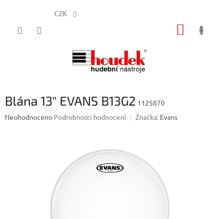
CZK
Přejít
NÁKUP
na
obsah
KOŠÍK
Blána 13" EVANS B13G2
1125870
Průměrné
Neohodnoceno
Podrobnosti hodnocení
Značka:
Evans
hodnocení
produktu
je
0,0
z
5
hvězdiček.