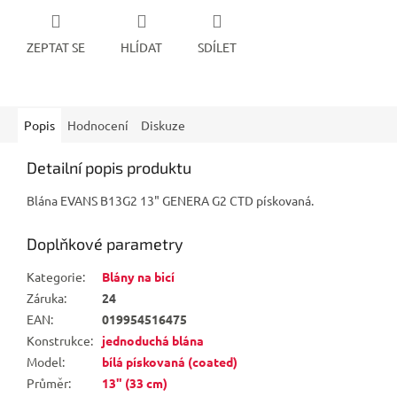
ZEPTAT SE
HLÍDAT
SDÍLET
Popis
Hodnocení
Diskuze
Detailní popis produktu
Blána EVANS B13G2 13" GENERA G2 CTD pískovaná.
Doplňkové parametry
Kategorie
:
Blány na bicí
Záruka
:
24
EAN
:
019954516475
Konstrukce
:
jednoduchá blána
Model
:
bílá pískovaná (coated)
Průměr
:
13" (33 cm)