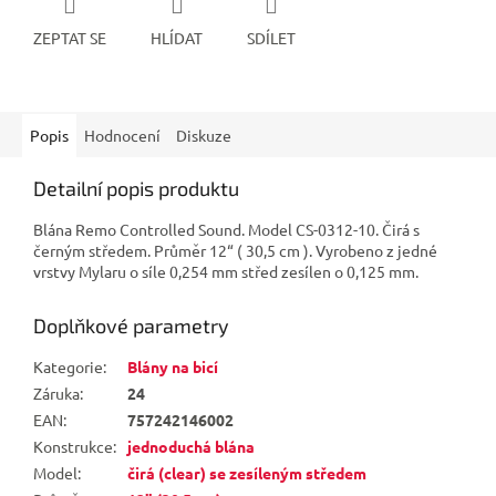
ZEPTAT SE
HLÍDAT
SDÍLET
Popis
Hodnocení
Diskuze
Detailní popis produktu
Blána Remo Controlled Sound. Model CS-0312-10. Čirá s
černým středem. Průměr 12“ ( 30,5 cm ). Vyrobeno z jedné
vrstvy Mylaru o síle 0,254 mm střed zesílen o 0,125 mm.
Doplňkové parametry
Kategorie
:
Blány na bicí
Záruka
:
24
EAN
:
757242146002
Konstrukce
:
jednoduchá blána
Model
:
čirá (clear) se zesíleným středem