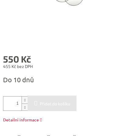
550 Kč
455 Kč bez DPH
Měrná
Do 10 dnů
cena:
Přidat do košíku
Detailní informace