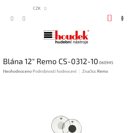
CZK
Přejít
NÁKUP
na
obsah
KOŠÍK
Blána 12" Remo CS-0312-10
060945
Průměrné
Neohodnoceno
Podrobnosti hodnocení
Značka:
Remo
hodnocení
produktu
je
0,0
z
5
hvězdiček.