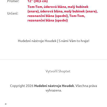
Průměr
:
12" (30,5 cm)
Tom-Tom, úderová blána
,
malý bubínek
(snare), úderová blána
,
malý bubínek (snare),
Určení
:
rezonanční blána (spodní)
,
Tom-Tom,
rezonanční blána (spodní)
Z
á
Hudební nástroje Houdek | S námi Vám to hraje!
p
a
t
í
Vytvořil Shoptet
Copyright 2026
Hudební nástroje Houdek
. Všechna práva
vyhrazena.
×