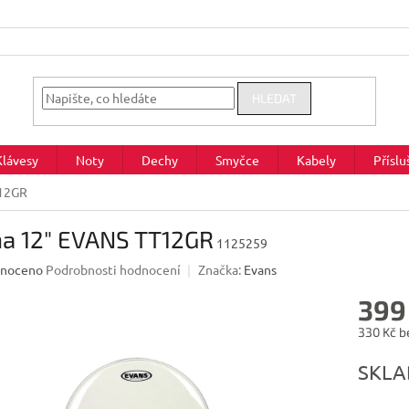
HLEDAT
Klávesy
Noty
Dechy
Smyčce
Kabely
Příslu
T12GR
na 12" EVANS TT12GR
1125259
né
noceno
Podrobnosti hodnocení
Značka:
Evans
ení
399
u
330 Kč b
Měrná
SKL
cena:
ek.