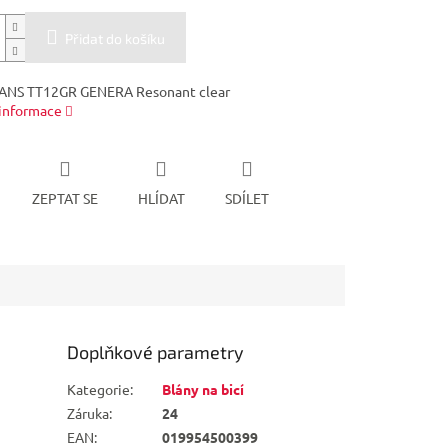
Přidat do košíku
VANS TT12GR GENERA Resonant clear
 informace
ZEPTAT SE
HLÍDAT
SDÍLET
Doplňkové parametry
Kategorie
:
Blány na bicí
Záruka
:
24
EAN
:
019954500399