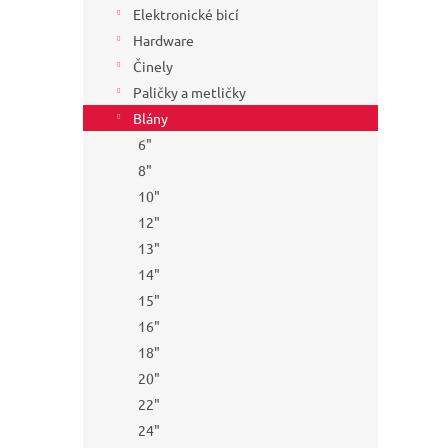
Elektronické bicí
Hardware
Činely
Paličky a metličky
Blány
6"
8"
10"
12"
13"
14"
15"
16"
18"
20"
22"
24"