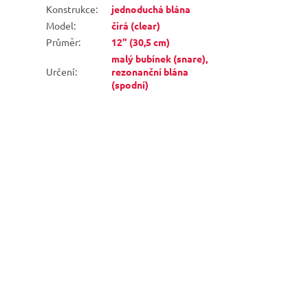
Konstrukce
:
jednoduchá blána
Model
:
čirá (clear)
Průměr
:
12" (30,5 cm)
malý bubínek (snare),
Určení
:
rezonanční blána
(spodní)