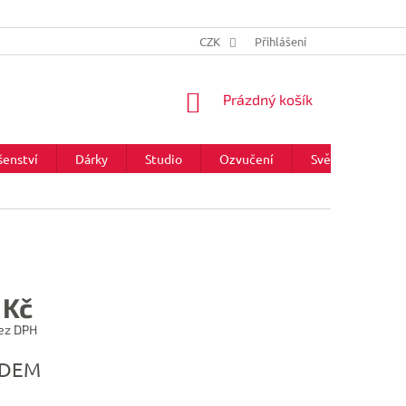
CZK
Přihlášení
NÁKUPNÍ
Prázdný košík
KOŠÍK
šenství
Dárky
Studio
Ozvučení
Světla
Zna
 Kč
ez DPH
ADEM