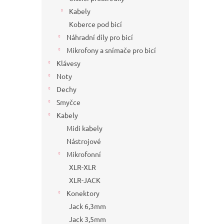
Kabely
Koberce pod bicí
Náhradní díly pro bicí
Mikrofony a snímače pro bicí
Klávesy
Noty
Dechy
Smyčce
Kabely
Midi kabely
Nástrojové
Mikrofonní
XLR-XLR
XLR-JACK
Konektory
Jack 6,3mm
Jack 3,5mm