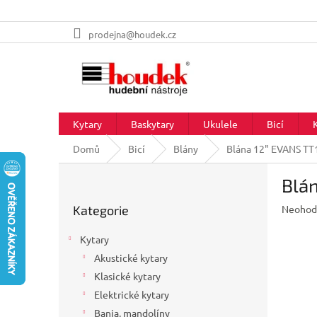
Přejít
prodejna@houdek.cz
na
obsah
Kytary
Baskytary
Ukulele
Bicí
Domů
Bicí
Blány
Blána 12" EVANS T
P
Blá
o
Přeskočit
s
Průměr
Kategorie
Neohod
kategorie
t
hodnoc
r
produkt
Kytary
a
je
Akustické kytary
n
0,0
z
Klasické kytary
n
5
í
Elektrické kytary
hvězdič
p
Banja, mandolíny