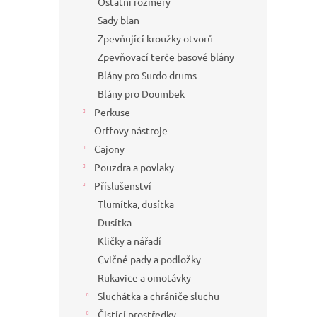
Ostatní rozměry
Sady blan
Zpevňující kroužky otvorů
Zpevňovací terče basové blány
Blány pro Surdo drums
Blány pro Doumbek
Perkuse
Orffovy nástroje
Cajony
Pouzdra a povlaky
Příslušenství
Tlumítka, dusítka
Dusítka
Kličky a nářadí
Cvičné pady a podložky
Rukavice a omotávky
Sluchátka a chrániče sluchu
Čistící prostředky