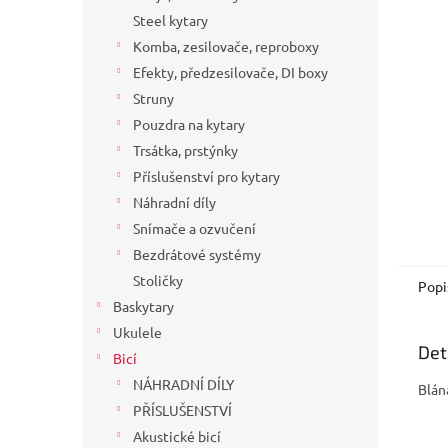
a
Steel kytary
n
Komba, zesilovače, reproboxy
e
Efekty, předzesilovače, DI boxy
l
Struny
Pouzdra na kytary
Trsátka, prstýnky
Příslušenství pro kytary
Náhradní díly
Snímače a ozvučení
Bezdrátové systémy
Stoličky
Popi
Baskytary
Ukulele
Det
Bicí
NÁHRADNÍ DÍLY
Blán
PŘÍSLUŠENSTVÍ
Akustické bicí