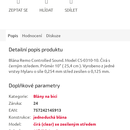
ZEPTAT SE
HLÍDAT
SDÍLET
Popis
Hodnocení
Diskuze
Detailní popis produktu
Blána Remo Controlled Sound. Model CS-0310-10. Čirá s
černým středem. Průměr 10“ ( 25,4 cm ). Vyrobeno z jedné
vrstvy Mylaru o síle 0,254 mm střed zesílen o 0,125 mm.
Doplňkové parametry
Kategorie
:
Blány na bicí
Záruka
:
24
EAN
:
757242145913
Konstrukce
:
jednoduchá blána
Model
:
čirá (clear) se zesíleným středem