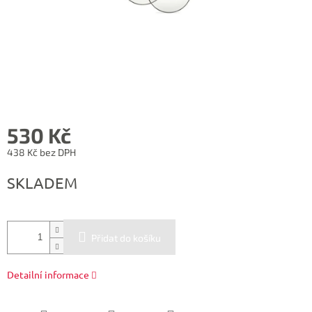
530 Kč
438 Kč bez DPH
Měrná
SKLADEM
cena:
Přidat do košíku
Detailní informace