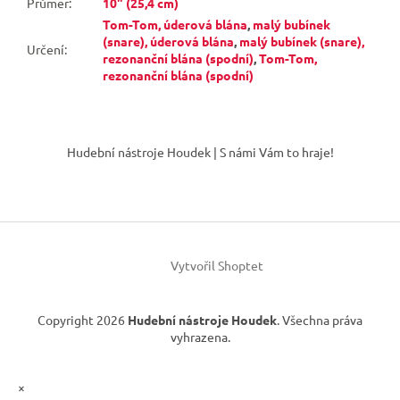
Průměr
:
10" (25,4 cm)
Tom-Tom, úderová blána
,
malý bubínek
(snare), úderová blána
,
malý bubínek (snare),
Určení
:
rezonanční blána (spodní)
,
Tom-Tom,
rezonanční blána (spodní)
Z
á
Hudební nástroje Houdek | S námi Vám to hraje!
p
a
t
í
Vytvořil Shoptet
Copyright 2026
Hudební nástroje Houdek
. Všechna práva
vyhrazena.
×