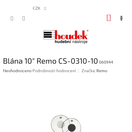
CZK
Přejít
NÁKUP
na
obsah
KOŠÍK
Blána 10" Remo CS-0310-10
060944
Průměrné
Neohodnoceno
Podrobnosti hodnocení
Značka:
Remo
hodnocení
produktu
je
0,0
z
5
hvězdiček.