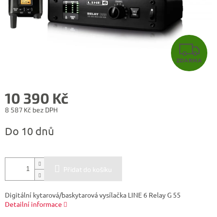
Z
ZDARMA
D
A
10 390 Kč
R
8 587 Kč bez DPH
Měrná
M
Do 10 dnů
cena:
A
Přidat do košíku
Digitální kytarová/baskytarová vysílačka LINE 6 Relay G 55
Detailní informace