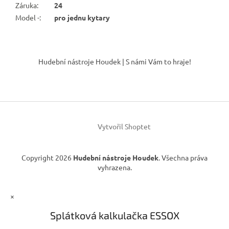
Záruka
:
24
Model -
:
pro jednu kytary
Z
á
Hudební nástroje Houdek | S námi Vám to hraje!
p
a
t
í
Vytvořil Shoptet
Copyright 2026
Hudební nástroje Houdek
. Všechna práva
vyhrazena.
×
Splátková kalkulačka ESSOX