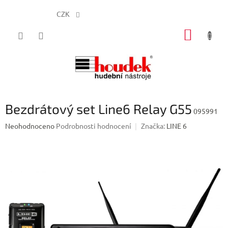
CZK
Přejít
NÁKUP
na
obsah
KOŠÍK
Bezdrátový set Line6 Relay G55
095991
Průměrné
Neohodnoceno
Podrobnosti hodnocení
Značka:
LINE 6
hodnocení
produktu
je
0,0
z
5
hvězdiček.