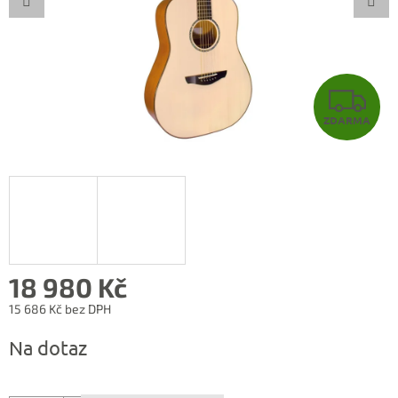
Z
ZDARMA
D
A
R
M
A
18 980 Kč
15 686 Kč bez DPH
Měrná
Na dotaz
cena: