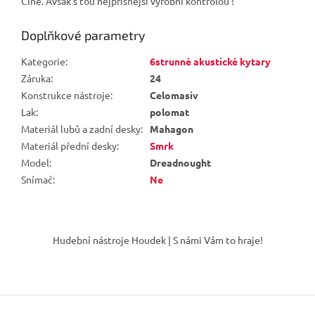
Číně. Avšak s tou nejpřísnější výrobní kontrolou !
Doplňkové parametry
Kategorie
:
6strunné akustické kytary
Záruka
:
24
Konstrukce nástroje
:
Celomasiv
Lak
:
polomat
Materiál lubů a zadní desky
:
Mahagon
Materiál přední desky
:
Smrk
Model
:
Dreadnought
Snímač
:
Ne
Z
á
Hudební nástroje Houdek | S námi Vám to hraje!
p
a
t
í