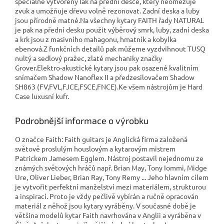
speciálně vytvořený lak na přední desce, který neomezuje
zvuk a umožňuje dřevu volně rezonovat. Zadní deska a luby
jsou přírodně matné.Na všechny kytary FAITH řady NATURAL
je pak na přední desku použit výběrový smrk, luby, zadní deska
a krk jsou z masivního mahagonu, hmatník a kobylka
ebenová.Z funkčních detailů pak můžeme vyzdvihnout TUSQ
nultý a sedlový pražec, zlaté mechaniky značky
Grover.Elektro-akustické kytary jsou pak osazené kvalitním
snímačem Shadow Nanoflex II a předzesilovačem Shadow
SH863 (FV,FVL,FJCE,FSCE,FNCE).Ke všem nástrojům je Hard
Case luxusní kufr.
Podrobnější informace o výrobku
O značce Faith: Faith guitars je Anglická firma založená
světově proslulým houslovým a kytarovým mistrem
Patrickem Jamesem Egglem. Nástroj postavil nejednomu ze
známých světových hráčů např. Brian May, Tony Iommi, Midge
Ure, Oliver Lieber, Brian Ray, Tony Remy ... Jeho hlavním cílem
je vytvořit perfektní manželství mezi materiálem, strukturou
a inspirací. Proto je vždy pečlivě vybírán a ručně opracován
materiál z něhož jsou kytary vyráběny. V současné době je
většina modelů kytar Faith navrhována v Anglii a vyráběna v