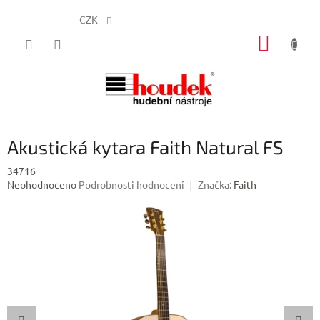
CZK
Přejít
NÁKUP
na
obsah
KOŠÍK
Akustická kytara Faith Natural FS
34716
Průměrné
Neohodnoceno
Podrobnosti hodnocení
Značka:
Faith
hodnocení
produktu
je
0,0
z
5
hvězdiček.