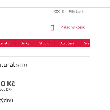
CZK
Přihlášení
NÁKUPNÍ
Prázdný košík
KOŠÍK
šenství
Dárky
Studio
Ozvučení
Světla
Zna
tural
061155
90 Kč
 bez DPH
týdnů