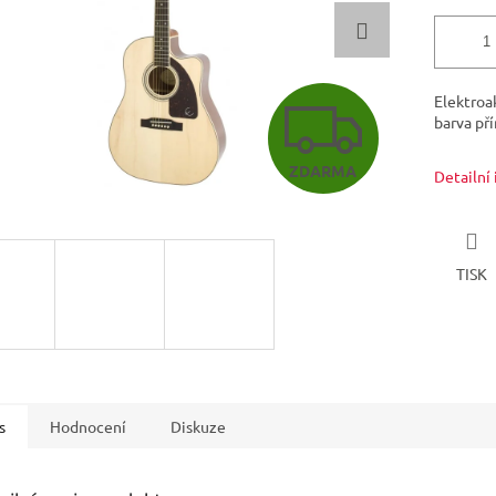
Z
Elektroa
barva pří
ZDARMA
Detailní
D
A
TISK
R
M
s
Hodnocení
Diskuze