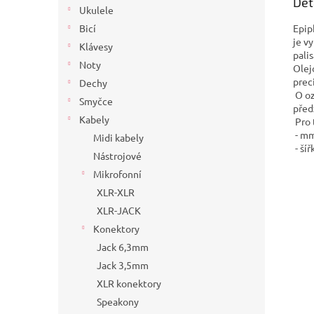
Det
Ukulele
Epip
Bicí
je v
Klávesy
pali
Noty
Olej
prec
Dechy
O oz
Smyčce
před
Kabely
Pro 
- mm
Midi kabely
- ší
Nástrojové
Mikrofonní
XLR-XLR
XLR-JACK
Konektory
Jack 6,3mm
Jack 3,5mm
XLR konektory
Speakony