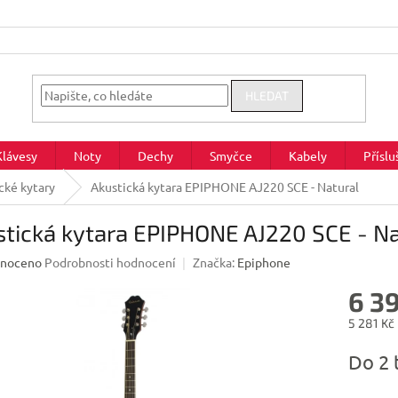
HLEDAT
Klávesy
Noty
Dechy
Smyčce
Kabely
Příslu
cké kytary
Akustická kytara EPIPHONE AJ220 SCE - Natural
tická kytara EPIPHONE AJ220 SCE - Na
né
noceno
Podrobnosti hodnocení
Značka:
Epiphone
ení
6 3
u
5 281 Kč
Měrná
Do 2 
cena:
ek.