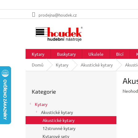
Přejít
prodejna@houdek.cz
na
obsah
Kytary
Baskytary
Ukulele
Bicí
Domů
Kytary
Akustické kytary
Akusti
P
Akus
o
Přeskočit
s
Průměr
Kategorie
Neohod
kategorie
t
hodnoc
r
produkt
Kytary
a
je
Akustické kytary
n
0,0
z
Akustické kytary
n
5
í
12strunné kytary
hvězdič
p
Kytarové sety