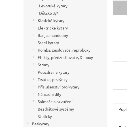
a
Levoruké kytary
n
Dětské 3/4
e
Klasické kytary
l
Elektrické kytary
Banja, mandolíny
Steel kytary
Komba, zesilovače, reproboxy
Efekty, předzesilovače, DI boxy
Struny
Pouzdra na kytary
Trsátka, prstýnky
Příslušenství pro kytary
Náhradní díly
Snímače a ozvučení
Bezdrátové systémy
Popi
Stoličky
Baskytary