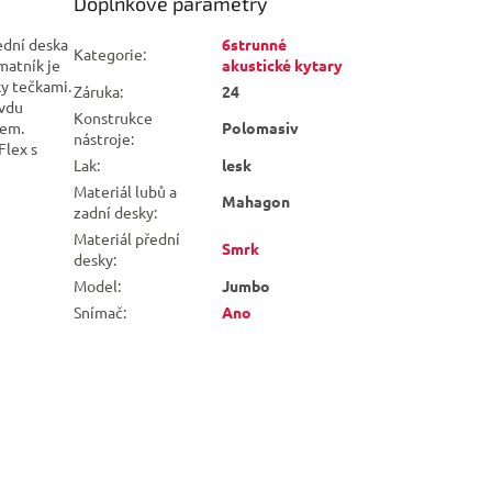
Doplňkové parametry
ední deska
6strunné
Kategorie
:
matník je
akustické kytary
ky tečkami.
Záruka
:
24
avdu
Konstrukce
kem.
Polomasiv
nástroje
:
Flex s
Lak
:
lesk
Materiál lubů a
Mahagon
zadní desky
:
Materiál přední
Smrk
desky
:
Model
:
Jumbo
Snímač
:
Ano