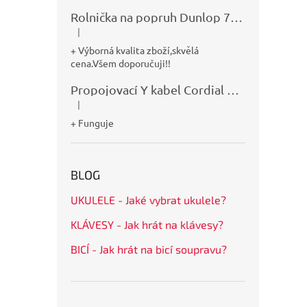
Rolnička na popruh Dunlop 7100
|
Hodnocení produktu je 5 z 5 hvězdiček.
+ Výborná kvalita zboží,skvělá
cena.Všem doporučuji!!
Propojovací Y kabel Cordial CFY0,9VPP
|
Hodnocení produktu je 5 z 5 hvězdiček.
+ Funguje
BLOG
UKULELE - Jaké vybrat ukulele?
KLÁVESY - Jak hrát na klávesy?
BICÍ - Jak hrát na bicí soupravu?