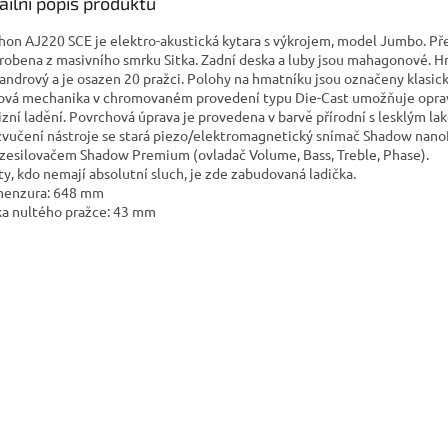
A
ailní popis produktu
hon AJ220 SCE je elektro-akustická kytara s výkrojem, model Jumbo. Př
yrobena z masivního smrku Sitka. Zadní deska a luby jsou mahagonové. H
sandrový a je osazen 20 pražci. Polohy na hmatníku jsou označeny klasic
ová mechanika v chromovaném provedení typu Die-Cast umožňuje opr
izní ladění. Povrchová úprava je provedena v barvě přírodní s lesklým la
vučení nástroje se stará piezo/elektromagnetický snímač Shadow nano
zesilovačem Shadow Premium (ovladač Volume, Bass, Treble, Phase).
ty, kdo nemají absolutní sluch, je zde zabudovaná ladička.
enzura: 648 mm
řka nultého pražce: 43 mm