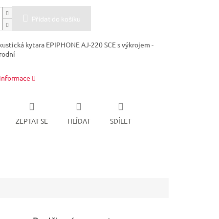
Přidat do košíku
kustická kytara EPIPHONE AJ-220 SCE s výkrojem -
rodní
 informace
ZEPTAT SE
HLÍDAT
SDÍLET