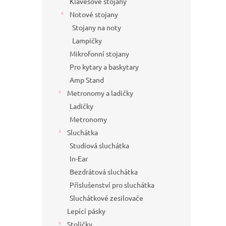
Klávesové stojany
Notové stojany
Stojany na noty
Lampičky
Mikrofonní stojany
Pro kytary a baskytary
Amp Stand
Metronomy a ladičky
Ladičky
Metronomy
Sluchátka
Studiová sluchátka
In-Ear
Bezdrátová sluchátka
Příslušenství pro sluchátka
Sluchátkové zesilovače
Lepící pásky
Stoličky