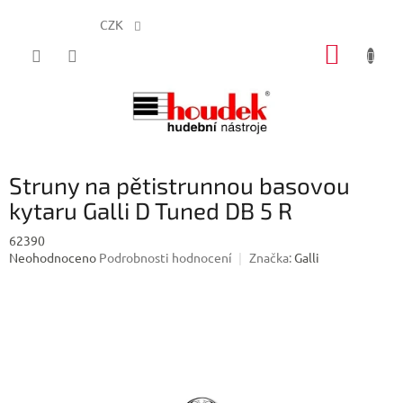
CZK
Přejít
NÁKUP
na
obsah
KOŠÍK
Struny na pětistrunnou basovou
kytaru Galli D Tuned DB 5 R
62390
Průměrné
Neohodnoceno
Podrobnosti hodnocení
Značka:
Galli
hodnocení
produktu
je
0,0
z
5
hvězdiček.