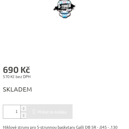
690 Kč
570 Kč bez DPH
Měrná
SKLADEM
cena:
Přidat do košíku
Niklové struny pro 5-strunnou baskytaru Galli DB 5R - .045 - .130