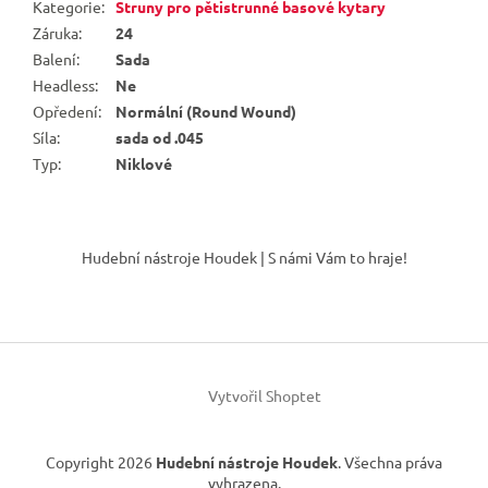
Kategorie
:
Struny pro pětistrunné basové kytary
Záruka
:
24
Balení
:
Sada
Headless
:
Ne
Opředení
:
Normální (Round Wound)
Síla
:
sada od .045
Typ
:
Niklové
Z
á
Hudební nástroje Houdek | S námi Vám to hraje!
p
a
t
í
Vytvořil Shoptet
Copyright 2026
Hudební nástroje Houdek
. Všechna práva
vyhrazena.