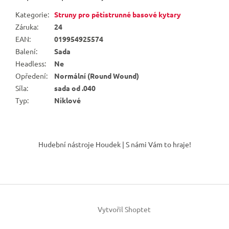
Kategorie
:
Struny pro pětistrunné basové kytary
Záruka
:
24
EAN
:
019954925574
Balení
:
Sada
Headless
:
Ne
Opředení
:
Normální (Round Wound)
Síla
:
sada od .040
Typ
:
Niklové
Z
á
Hudební nástroje Houdek | S námi Vám to hraje!
p
a
t
í
Vytvořil Shoptet