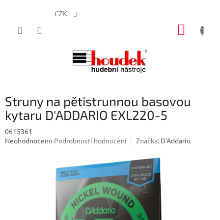
CZK
Přejít
NÁKUP
na
obsah
KOŠÍK
Struny na pětistrunnou basovou
kytaru D'ADDARIO EXL220-5
0615361
Průměrné
Neohodnoceno
Podrobnosti hodnocení
Značka:
D'Addario
hodnocení
produktu
je
0,0
z
5
hvězdiček.