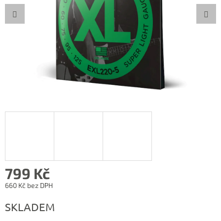
799 Kč
660 Kč bez DPH
Měrná
SKLADEM
cena: