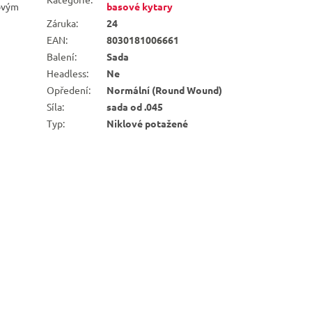
tovým
basové kytary
Záruka
:
24
EAN
:
8030181006661
Balení
:
Sada
Headless
:
Ne
Opředení
:
Normální (Round Wound)
Síla
:
sada od .045
Typ
:
Niklové potažené