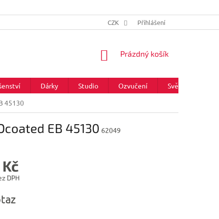
CZK
Přihlášení
NÁKUPNÍ
Prázdný košík
KOŠÍK
šenství
Dárky
Studio
Ozvučení
Světla
Zna
EB 45130
ROcoated EB 45130
62049
 Kč
ez DPH
taz