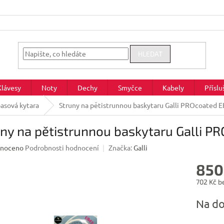
HLEDAT
Klávesy
Noty
Dechy
Smyčce
Kabely
Příslu
asová kytara
Struny na pětistrunnou baskytaru Galli PROcoated 
ny na pětistrunnou baskytaru Galli P
né
noceno
Podrobnosti hodnocení
Značka:
Galli
ení
850
u
702 Kč b
Měrná
Na do
cena:
ek.