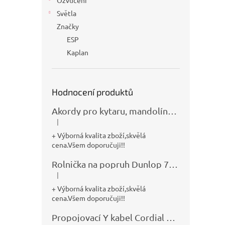
Ozvučení
Světla
Značky
ESP
Kaplan
Hodnocení produktů
Akordy pro kytaru, mandolínu, banjo, basu a klávesy
|
Hodnocení produktu je 5 z 5 hvězdiček.
+ Výborná kvalita zboží,skvělá
cena.Všem doporučuji!!
Rolnička na popruh Dunlop 7100
|
Hodnocení produktu je 5 z 5 hvězdiček.
+ Výborná kvalita zboží,skvělá
cena.Všem doporučuji!!
Propojovací Y kabel Cordial CFY0,9VPP