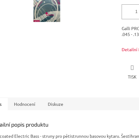
Galli PR
.045 - .1
Detailní
TISK
s
Hodnocení
Diskuze
ailní popis produktu
oated Electric Bass - struny pro pětistrunnou basovou kytaru. Šestihra