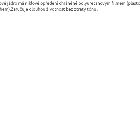
ové jádro má niklové opředení chráněné polyuretanovým filmem (plas
hem).Zaručuje dlouhou životnost bez ztráty tónu .