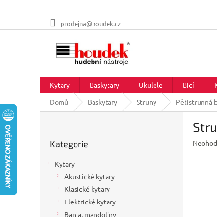
Přejít
prodejna@houdek.cz
na
obsah
Kytary
Baskytary
Ukulele
Bicí
Domů
Baskytary
Struny
Pětistrunná b
P
Stru
o
Přeskočit
s
Průměr
Kategorie
Neohod
kategorie
t
hodnoc
r
produkt
Kytary
a
je
Akustické kytary
n
0,0
z
Klasické kytary
n
5
í
Elektrické kytary
hvězdič
p
Banja, mandolíny