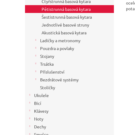
Čtyřstrunná basová kytara
ocel
pota
Pětistrunná basová kytara
Šestistrunná basová kytara
Jednotlivé basové struny
Akustická basová kytara
Ladičky a metronomy
Pouzdra a povlaky
Stojany
Trsátka
Příslušenství
Bezdrátové systémy
Stoličky
Ukulele
Bicí
Klávesy
Noty
Dechy
Smyčce