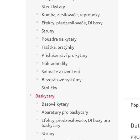
a
Steel kytary
n
Komba, zesilovače, reproboxy
e
Efekty, předzesilovače, DI boxy
l
Struny
Pouzdra na kytary
Trsátka, prstýnky
Příslušenství pro kytary
Náhradní díly
Snímače a ozvučení
Bezdrátové systémy
Stoličky
Baskytary
Basové kytary
Popi
Aparatury pro baskytary
Efekty, předzesilovače, DI boxy pro
Det
baskytary
Struny
PROc