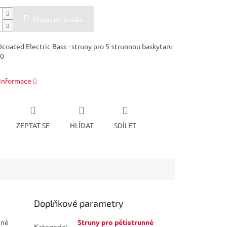
Přidat do košíku
Ocoated Electric Bass - struny pro 5-strunnou baskytaru
30
 informace
ZEPTAT SE
HLÍDAT
SDÍLET
Doplňkové parametry
nné
Struny pro pětistrunné
Kategorie
: