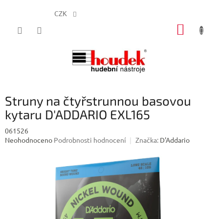
CZK
Přejít
NÁKUP
na
obsah
KOŠÍK
Struny na čtyřstrunnou basovou
kytaru D'ADDARIO EXL165
061526
Průměrné
Neohodnoceno
Podrobnosti hodnocení
Značka:
D'Addario
hodnocení
produktu
je
0,0
z
5
hvězdiček.