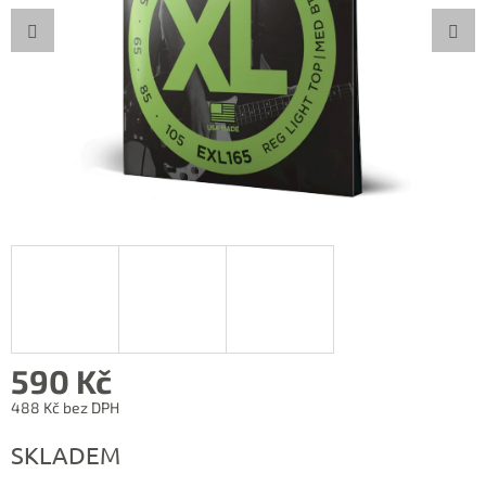
590 Kč
488 Kč bez DPH
Měrná
SKLADEM
cena: