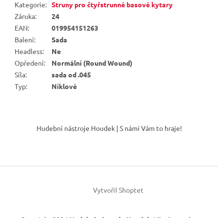
Kategorie
:
Struny pro čtyřstrunné basové kytary
Záruka
:
24
EAN
:
019954151263
Balení
:
Sada
Headless
:
Ne
Opředení
:
Normální (Round Wound)
Síla
:
sada od .045
Typ
:
Niklové
Z
á
Hudební nástroje Houdek | S námi Vám to hraje!
p
a
t
í
Vytvořil Shoptet