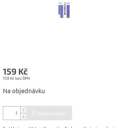
159 Kč
159 Kč bez DPH
Měrná
Na objednávku
cena:
Přidat do košíku