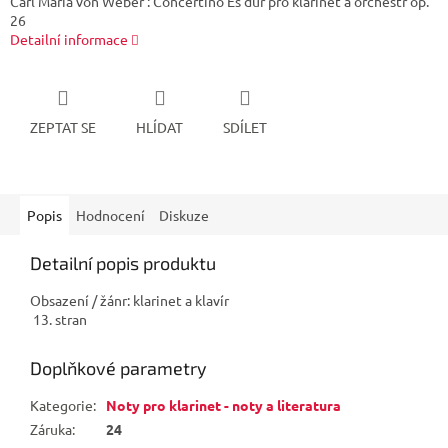
Carl Maria von Weber : Concertino Es dur pro klarinet a orchestr op.
26
Detailní informace
ZEPTAT SE
HLÍDAT
SDÍLET
Popis
Hodnocení
Diskuze
Detailní popis produktu
Obsazení / žánr: klarinet a klavír
13. stran
Doplňkové parametry
Kategorie
:
Noty pro klarinet - noty a literatura
Záruka
:
24