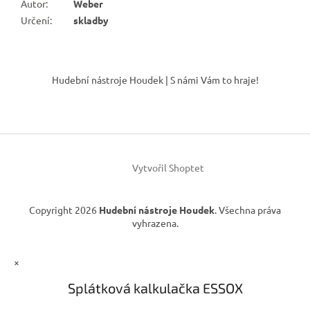
Autor
:
Weber
Určení
:
skladby
Z
á
Hudební nástroje Houdek | S námi Vám to hraje!
p
a
t
í
Vytvořil Shoptet
Copyright 2026
Hudební nástroje Houdek
. Všechna práva
vyhrazena.
×
Splátková kalkulačka ESSOX