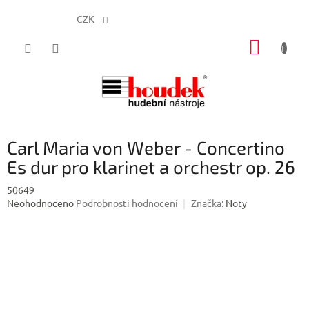
CZK
Přejít
NÁKUP
na
obsah
KOŠÍK
Carl Maria von Weber - Concertino
Es dur pro klarinet a orchestr op. 26
50649
Průměrné
Neohodnoceno
Podrobnosti hodnocení
Značka:
Noty
hodnocení
produktu
je
0,0
z
5
hvězdiček.