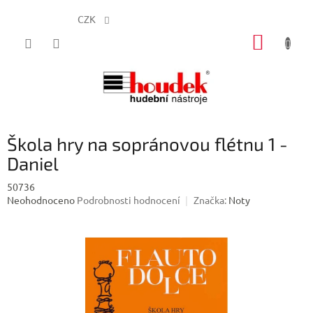
CZK
Přejít
NÁKUP
na
obsah
KOŠÍK
Škola hry na sopránovou flétnu 1 -
Daniel
50736
Průměrné
Neohodnoceno
Podrobnosti hodnocení
Značka:
Noty
hodnocení
produktu
je
0,0
z
5
hvězdiček.