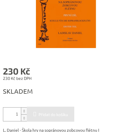
230 Kč
230 Kč bez DPH
Měrná
SKLADEM
cena:
Přidat do košíku
L. Daniel - Škola hry na sopránovou zobcovou flétnu I