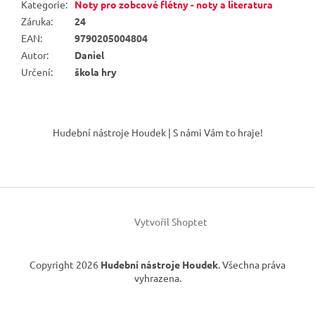
Kategorie
:
Noty pro zobcové flétny - noty a literatura
Záruka
:
24
EAN
:
9790205004804
Autor
:
Daniel
Určení
:
škola hry
Z
á
Hudební nástroje Houdek | S námi Vám to hraje!
p
a
t
í
Vytvořil Shoptet
Copyright 2026
Hudební nástroje Houdek
. Všechna práva
vyhrazena.