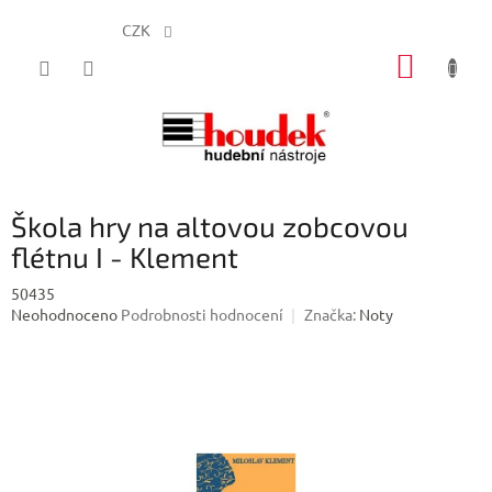
CZK
Přejít
NÁKUP
na
obsah
KOŠÍK
Škola hry na altovou zobcovou
flétnu I - Klement
50435
Průměrné
Neohodnoceno
Podrobnosti hodnocení
Značka:
Noty
hodnocení
produktu
je
0,0
z
5
hvězdiček.