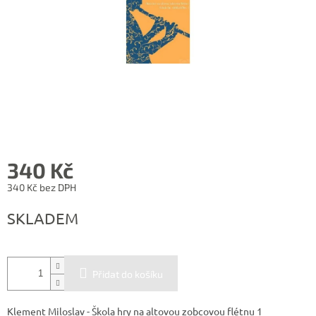
340 Kč
340 Kč bez DPH
Měrná
SKLADEM
cena:
Přidat do košíku
Klement Miloslav - Škola hry na altovou zobcovou flétnu 1