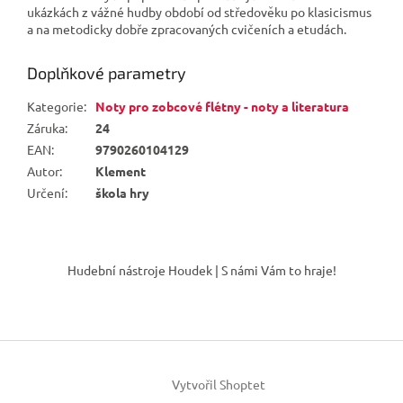
ukázkách z vážné hudby období od středověku po klasicismus
a na metodicky dobře zpracovaných cvičeních a etudách.
Doplňkové parametry
Kategorie
:
Noty pro zobcové flétny - noty a literatura
Záruka
:
24
EAN
:
9790260104129
Autor
:
Klement
Určení
:
škola hry
Z
á
Hudební nástroje Houdek | S námi Vám to hraje!
p
a
t
í
Vytvořil Shoptet