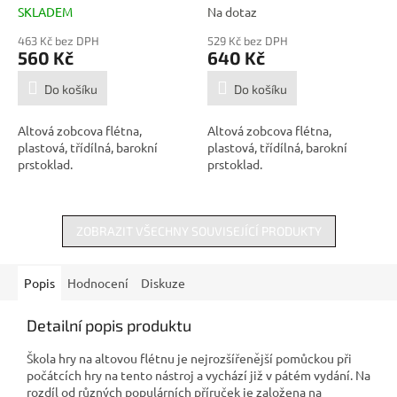
SKLADEM
Na dotaz
463 Kč bez DPH
529 Kč bez DPH
560 Kč
640 Kč
Do košíku
Do košíku
Altová zobcova flétna,
Altová zobcova flétna,
plastová, třídílná, barokní
plastová, třídílná, barokní
prstoklad.
prstoklad.
ZOBRAZIT VŠECHNY SOUVISEJÍCÍ PRODUKTY
Popis
Hodnocení
Diskuze
Detailní popis produktu
Škola hry na altovou flétnu je nejrozšířenější pomůckou při
počátcích hry na tento nástroj a vychází již v pátém vydání. Na
rozdíl od různých populárních příruček je založena na