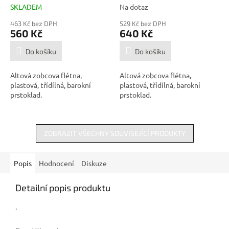
SKLADEM
Na dotaz
463 Kč bez DPH
529 Kč bez DPH
560 Kč
640 Kč
Do košíku
Do košíku
Altová zobcova flétna,
Altová zobcova flétna,
plastová, třídílná, barokní
plastová, třídílná, barokní
prstoklad.
prstoklad.
ZOBRAZIT VŠECHNY SOUVISEJÍCÍ PRODUKTY
Popis
Hodnocení
Diskuze
Detailní popis produktu
.