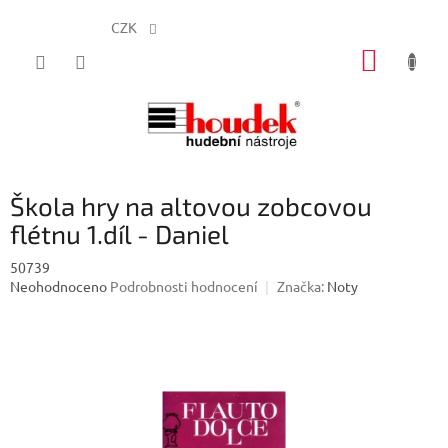
CZK
Přejít
NÁKUP
na
obsah
KOŠÍK
Škola hry na altovou zobcovou
flétnu 1.díl - Daniel
50739
Průměrné
Neohodnoceno
Podrobnosti hodnocení
Značka:
Noty
hodnocení
produktu
je
0,0
z
5
hvězdiček.