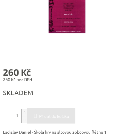
260 Kč
260 Kč bez DPH
Měrná
SKLADEM
cena:
Přidat do košíku
Ladislav Daniel - Škola hry na altovou zobcovou flétnu 1