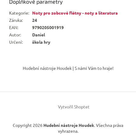
Doplňkové parametry
Kategorie
:
Noty pro zobcové flétny - noty a literatura
Záruka
:
24
EAN
:
9790205001919
Autor
:
Daniel
Určení
:
škola hry
Z
á
Hudební nástroje Houdek | S námi Vám to hraje!
p
a
t
í
Vytvořil Shoptet
Copyright 2026
Hudební nástroje Houdek
. Všechna práva
vyhrazena.