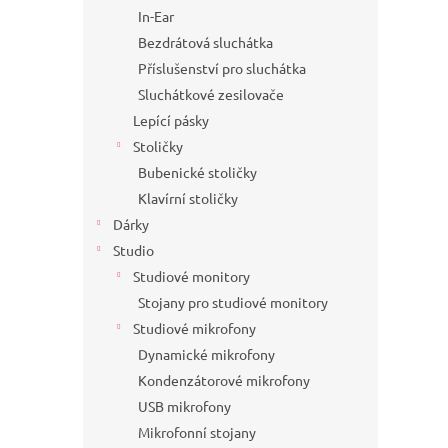
In-Ear
Bezdrátová sluchátka
Příslušenství pro sluchátka
Sluchátkové zesilovače
Lepící pásky
Stoličky
Bubenické stoličky
Klavírní stoličky
Dárky
Studio
Studiové monitory
Stojany pro studiové monitory
Studiové mikrofony
Dynamické mikrofony
Kondenzátorové mikrofony
USB mikrofony
Mikrofonní stojany