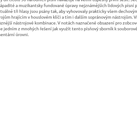
nápadité a muzikantsky fundované úpravy nejznámějších lidových písní p
tuálně tři hlasy jsou psány tak, aby vyhovovaly prakticky všem dechový
rojům hrajícím v houslovém klíči a tím i dalším sopránovým nástrojům. V
ůznější nástrojové kombinace. V notách naznačené obsazení pro zobcové
e jedním z mnohých řešení jak využít tento písňový sborník k souborové
entární úrovni.