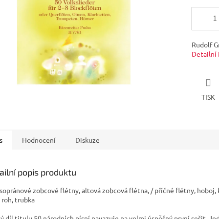
Rudolf Gr
Detailní
TISK
s
Hodnocení
Diskuze
ailní popis produktu
 sopránové zobcové flétny, altová zobcová flétna, / příčné flétny, hoboj, 
 roh, trubka
ý díl titulu 50 národních písní navazuje na velmi úspěšný první sešit. J