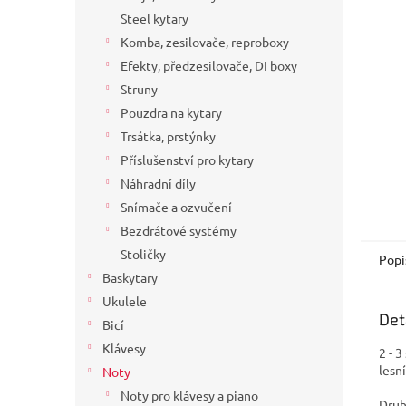
a
Steel kytary
n
Komba, zesilovače, reproboxy
e
Efekty, předzesilovače, DI boxy
l
Struny
Pouzdra na kytary
Trsátka, prstýnky
Příslušenství pro kytary
Náhradní díly
Snímače a ozvučení
Bezdrátové systémy
Stoličky
Popi
Baskytary
Ukulele
Det
Bicí
Klávesy
2 - 3
lesní
Noty
Noty pro klávesy a piano
Druh