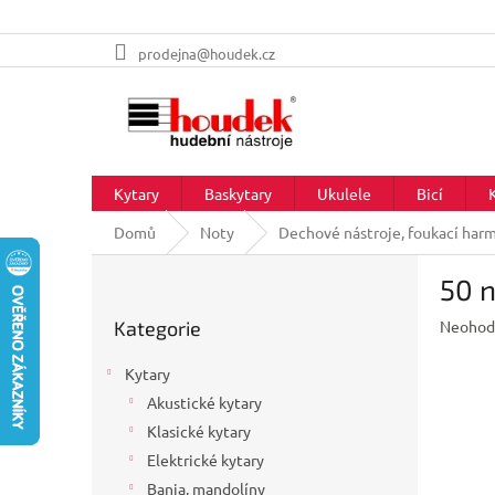
Přejít
prodejna@houdek.cz
na
obsah
Kytary
Baskytary
Ukulele
Bicí
Domů
Noty
Dechové nástroje, foukací har
P
50 n
o
Přeskočit
s
Průměr
Kategorie
Neohod
kategorie
t
hodnoc
r
produkt
Kytary
a
je
Akustické kytary
n
0,0
z
Klasické kytary
n
5
í
Elektrické kytary
hvězdič
p
Banja, mandolíny