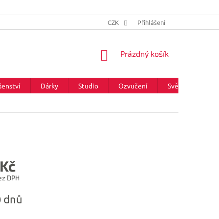
CZK
Přihlášení
NÁKUPNÍ
Prázdný košík
KOŠÍK
šenství
Dárky
Studio
Ozvučení
Světla
Zna
 Kč
ez DPH
0 dnů