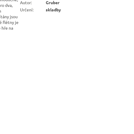
Autor
:
Gruber
ro dva,
Určení
:
skladby
m
ítány jsou
 flétny je
 hře na