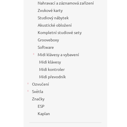
Nahravací a záznamová zařízení
Zvukové karty
Studiový nábytek
Akustické obložení
Kompletní studiové sety
Grooveboxy
Software
Midi klávesy a vybavení
Midi klávesy
Midi kontroler
Midi převodník
Ozvučení
Světla
Značky
ESP
Kaplan