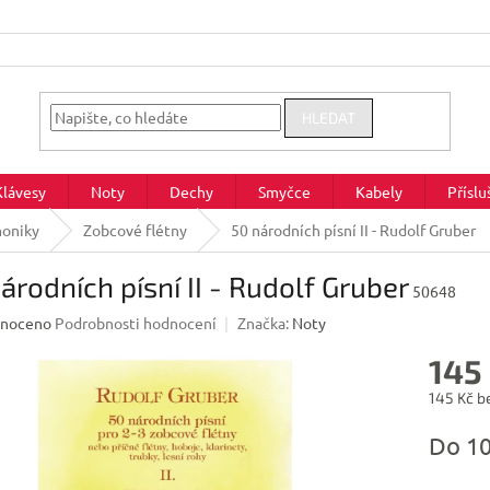
HLEDAT
Klávesy
Noty
Dechy
Smyčce
Kabely
Příslu
moniky
Zobcové flétny
50 národních písní II - Rudolf Gruber
árodních písní II - Rudolf Gruber
50648
né
noceno
Podrobnosti hodnocení
Značka:
Noty
ení
145
u
145 Kč b
Měrná
Do 1
cena:
ek.