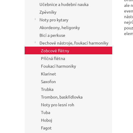
Učebnice a hudební nauka
ale 
even
Zpěvníky
nást
Noty pro kytary
nejr
Akordeony, heligonky
pouz
elem
Bicí a perkuse
Dechové nástroje, foukací harmoniky
Zobcové flétny
Příčná flétna
Foukací harmoniky
Klarinet
Saxofon
Trubka
Trombon, baskřídlovka
Noty pro lesní roh
Tuba
Hoboj
Fagot