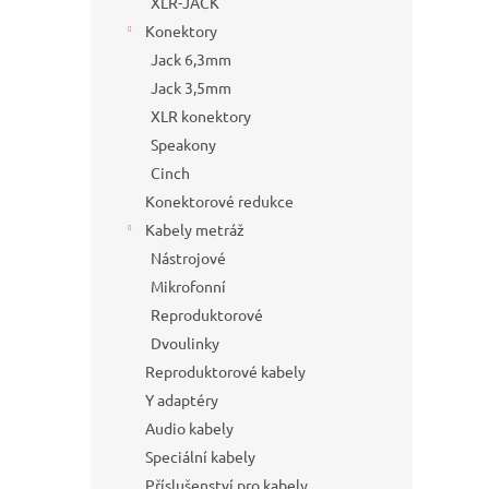
XLR-JACK
Konektory
Jack 6,3mm
Jack 3,5mm
XLR konektory
Speakony
Cinch
Konektorové redukce
Kabely metráž
Nástrojové
Mikrofonní
Reproduktorové
Dvoulinky
Reproduktorové kabely
Y adaptéry
Audio kabely
Speciální kabely
Příslušenství pro kabely