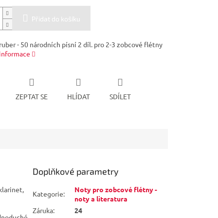
Přidat do košíku
uber - 50 národních písní 2 díl. pro 2-3 zobcové flétny
 informace
ZEPTAT SE
HLÍDAT
SDÍLET
Doplňkové parametry
klarinet,
Noty pro zobcové flétny -
Kategorie
:
noty a literatura
Záruka
:
24
ednoduché,