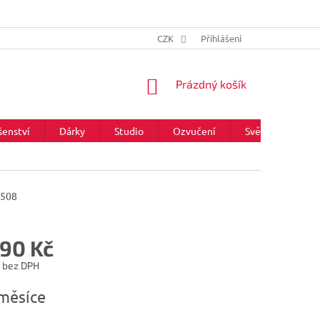
CZK
Přihlášení
NÁKUPNÍ
Prázdný košík
KOŠÍK
šenství
Dárky
Studio
Ozvučení
Světla
Zna
508
490 Kč
č bez DPH
měsíce