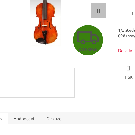
Z
1/2 stud
028+smy
ZDARMA
Detailní
D
A
TISK
R
M
s
Hodnocení
Diskuze