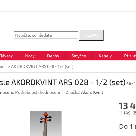
HLEDAT
Klávesy
Noty
Dechy
Smyčce
Kabely
Příslu
ousle AKORDKVINT ARS 028 - 1/2 (set)
sle AKORDKVINT ARS 028 - 1/2 (set)
6671
né
noceno
Podrobnosti hodnocení
Značka:
Akord Kvint
ení
13 
u
11 149 K
Měrná
Do 1 
cena:
ek.