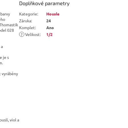
Doplňkové parametry
 barvy
Kategorie
:
Housle
ého
Záruka
:
24
 Thomastik
Komplet
:
Ano
odel 028
?
Velikost
:
1/2
 a
 je s
m.
ýt vyráběny
slí, viol a