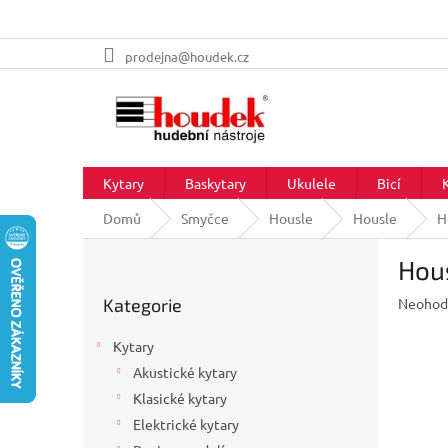
Přejít
prodejna@houdek.cz
na
obsah
Kytary
Baskytary
Ukulele
Bicí
Domů
Smyčce
Housle
Housle
H
P
Hou
o
Přeskočit
s
Průměr
Kategorie
Neohod
kategorie
t
hodnoc
r
produkt
Kytary
a
je
Akustické kytary
n
0,0
z
Klasické kytary
n
5
í
Elektrické kytary
hvězdič
p