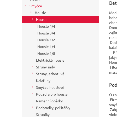
Det
Smyčce
Mode
Housle
boha
Housle
eben
Housle 4/4
Domi
zají
Housle 3/4
rezo
Housle 1/2
Dodá
Housle 1/4
kala
Přij
Housle 1/8
jaký
Elektrické housle
Nemu
Struny sady
Filo
maso
Struny jednotlivé
Kalafuny
Pod
Smyčce houslové
Pouzdra pro housle
O zn
Firm
Ramenní opěrky
smyč
Podbradky, polštářky
Zabý
viol
Struníky