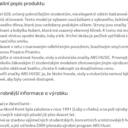
A
ailní popis produktu
l 028, určený pokročilejším studentům, má elegantní odstín kaštanové
tě stínované. Tento model je vybaven součástkami z vybraného, leštěn
ového dřeva, které jsou ozdobeny pražským očkem. Struny jsou značky
nant a kobylka Aubert, která má vsazený ebenový klínek. K tomu má m
mavě vlnitou spodní desku, luby a krk. Vrchní deska je pečlivě vytříděná z
nančního smrku.
vané v setu s tvarovaným odlehčeným pouzdrem, brazilovým smyčcem
funou Pirastro Piranito.
ďte si otestovat housle, violy a violončela značky ARS MUSIC. Provnejte
mkoliv žákovským či studentským modelem zhotoveným jiným výrobce
síte obětovat kvalitu, chcete-li nakoupit za dosažitelnou cenu.
sofií značky ARS MUSIC je, že školní housle, violy a violončela nemusí b
vě, aby byly cenové dostupné.
robnější informace o výrobku
ačce Akord kvint :
a Akord Kvint byla založena v roce 1991 (Luby u chebu) a na poli výroby
cových nástrojů působí již přes dvacet let.
vá se stavbou výjimečných studentských, koncertních a mistrovských hou
oncell, a jež od ledna 2009 převzala výrobní program ARS Music