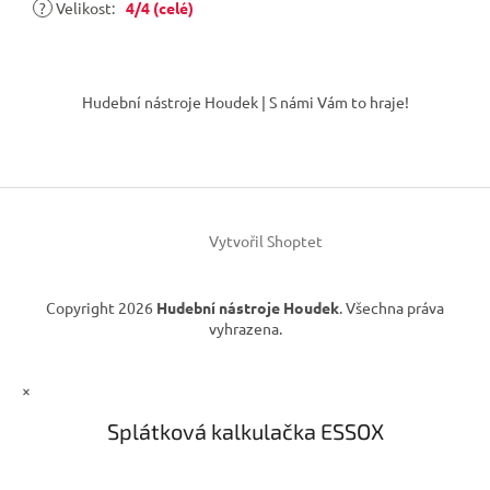
?
Velikost
:
4/4 (celé)
Z
á
Hudební nástroje Houdek | S námi Vám to hraje!
p
a
t
í
Vytvořil Shoptet
Copyright 2026
Hudební nástroje Houdek
. Všechna práva
vyhrazena.
×
Splátková kalkulačka ESSOX