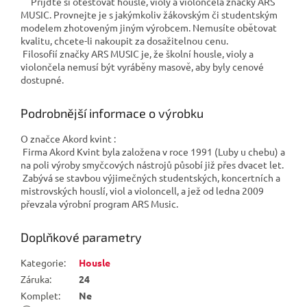
Přijďte si otestovat housle, violy a violončela značky ARS
MUSIC. Provnejte je s jakýmkoliv žákovským či studentským
modelem zhotoveným jiným výrobcem. Nemusíte obětovat
kvalitu, chcete-li nakoupit za dosažitelnou cenu.
Filosofií značky ARS MUSIC je, že školní housle, violy a
violončela nemusí být vyráběny masově, aby byly cenové
dostupné.
Podrobnější informace o výrobku
O značce Akord kvint :
Firma Akord Kvint byla založena v roce 1991 (Luby u chebu) a
na poli výroby smyčcových nástrojů působí již přes dvacet let.
Zabývá se stavbou výjimečných studentských, koncertních a
mistrovských houslí, viol a violoncell, a jež od ledna 2009
převzala výrobní program ARS Music.
Doplňkové parametry
Kategorie
:
Housle
Záruka
:
24
Komplet
:
Ne