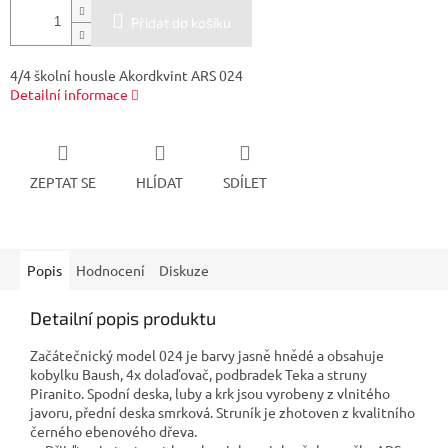
Přidat do košíku
4/4 školní housle Akordkvint ARS 024
Detailní informace
ZEPTAT SE
HLÍDAT
SDÍLET
Popis
Hodnocení
Diskuze
Detailní popis produktu
Začátečnický model 024 je barvy jasně hnědé a obsahuje
kobylku Baush, 4x dolaďovač, podbradek Teka a struny
Piranito. Spodní deska, luby a krk jsou vyrobeny z vlnitého
javoru, přední deska smrková. Struník je zhotoven z kvalitního
černého ebenového dřeva.