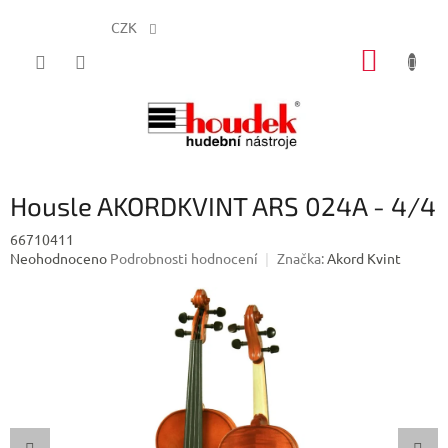
CZK
Přejít
NÁKUP
na
obsah
KOŠÍK
Housle AKORDKVINT ARS 024A - 4/4
66710411
Průměrné
Neohodnoceno
Podrobnosti hodnocení
Značka:
Akord Kvint
hodnocení
produktu
je
0,0
z
5
hvězdiček.