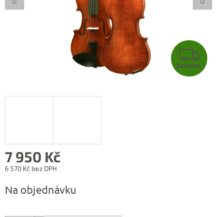
Z
ZDARMA
D
A
R
M
A
7 950 Kč
6 570 Kč bez DPH
Měrná
Na objednávku
cena: