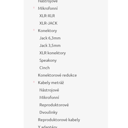
Nástrojové
Mikrofonní
XLR-XLR
XLR-JACK
Konektory
Jack 6,3mm
Jack 3,5mm
XLR konektory
Speakony
Cinch
Konektorové redukce
Kabely metráž
Nástrojové
Mikrofonní
Reproduktorové
Dvoulinky
Reproduktorové kabely
Y adaptéry