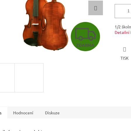
Z
1/2 škol
Detailní
ZDARMA
D
TISK
A
R
M
s
Hodnocení
Diskuze