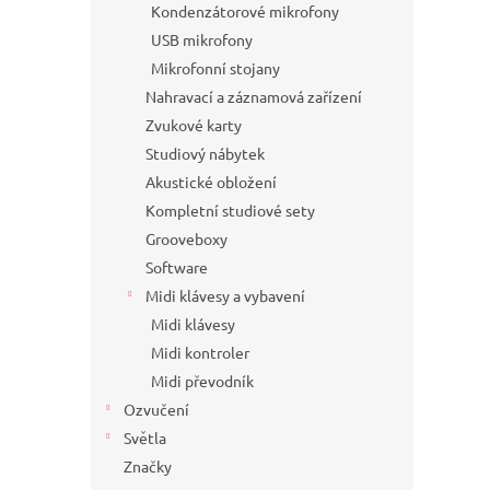
Kondenzátorové mikrofony
USB mikrofony
Mikrofonní stojany
Nahravací a záznamová zařízení
Zvukové karty
Studiový nábytek
Akustické obložení
Kompletní studiové sety
Grooveboxy
Software
Midi klávesy a vybavení
Midi klávesy
Midi kontroler
Midi převodník
Ozvučení
Světla
Značky