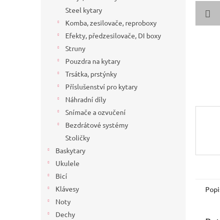
a
Steel kytary
n
Komba, zesilovače, reproboxy
e
Efekty, předzesilovače, DI boxy
l
Struny
Pouzdra na kytary
Trsátka, prstýnky
Příslušenství pro kytary
Náhradní díly
Snímače a ozvučení
Bezdrátové systémy
Stoličky
Baskytary
Ukulele
Bicí
Klávesy
Popi
Noty
Dechy