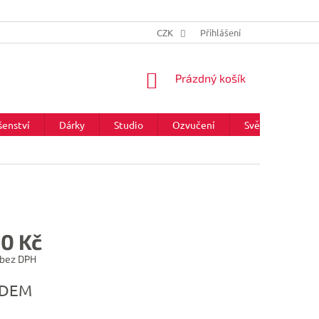
CZK
Přihlášení
NÁKUPNÍ
Prázdný košík
KOŠÍK
šenství
Dárky
Studio
Ozvučení
Světla
Zna
50 Kč
 bez DPH
ADEM