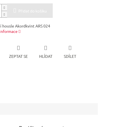
Přidat do košíku
ní housle Akordkvint ARS 024
 informace
ZEPTAT SE
HLÍDAT
SDÍLET