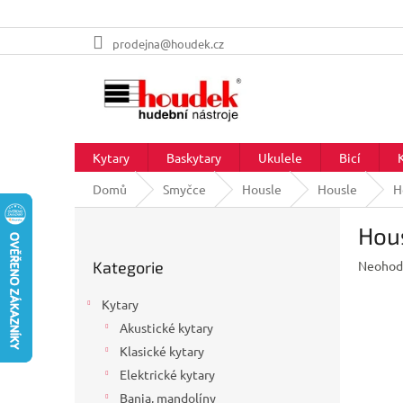
Přejít
prodejna@houdek.cz
na
obsah
Kytary
Baskytary
Ukulele
Bicí
Domů
Smyčce
Housle
Housle
H
P
Hou
o
Přeskočit
s
Průměr
Kategorie
Neohod
kategorie
t
hodnoc
r
produkt
Kytary
a
je
Akustické kytary
n
0,0
z
Klasické kytary
n
5
í
Elektrické kytary
hvězdič
p
Banja, mandolíny