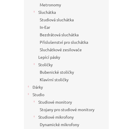
Metronomy
Sluchátka
Studiová sluchátka
In-Ear
Bezdrátová sluchátka
Příslušenství pro sluchátka
Sluchátkové zesilovače
Lepící pásky
Stoličky
Bubenické stoličky
Klavírní stoličky
Dárky
Studio
Studiové monitory
Stojany pro studiové monitory
Studiové mikrofony
Dynamické mikrofony