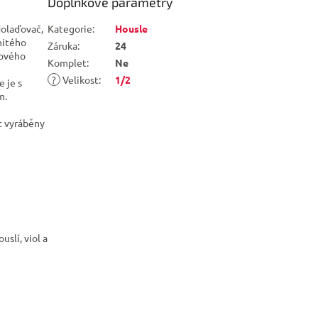
Doplňkové parametry
dolaďovač,
Kategorie
:
Housle
nitého
Záruka
:
24
nového
Komplet
:
Ne
?
Velikost
:
1/2
 je s
m.
ýt vyráběny
slí, viol a