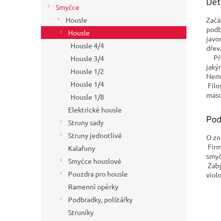
Det
Smyčce
Začá
Housle
podb
Housle
javo
Housle 4/4
dř
Přij
Housle 3/4
jaký
Housle 1/2
Nemu
Housle 1/4
Filo
maso
Housle 1/8
Elektrické housle
Pod
Struny sady
Struny jednotlivé
O zn
Firm
Kalafuny
smyč
Smyčce houslové
Zabý
Pouzdra pro housle
viol
Ramenní opěrky
Podbradky, polštářky
Struníky