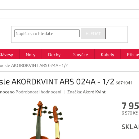
HLEDAT
Klávesy
Noty
Dechy
Smyčce
Kabely
Příslu
ousle AKORDKVINT ARS 024A - 1/2
sle AKORDKVINT ARS 024A - 1/2
6671041
né
noceno
Podrobnosti hodnocení
Značka:
Akord Kvint
ení
7 9
u
6 570 Kč
Měrná
SKL
cena:
ek.