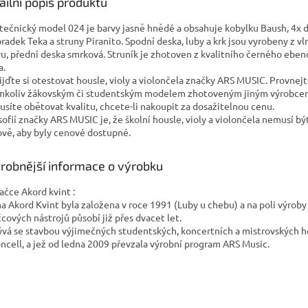
A
ailní popis produktu
tečnický model 024 je barvy jasně hnědé a obsahuje kobylku Baush, 4x 
radek Teka a struny Piranito. Spodní deska, luby a krk jsou vyrobeny z vl
ru, přední deska smrková. Struník je zhotoven z kvalitního černého ebe
eva.
ďte si otestovat housle, violy a violončela značky ARS MUSIC. Provnejte
mkoliv žákovským či studentským modelem zhotoveným jiným výrobce
síte obětovat kvalitu, chcete-li nakoupit za dosažitelnou cenu.
sofií značky ARS MUSIC je, že školní housle, violy a violončela nemusí b
vě, aby byly cenové dostupné.
robnější informace o výrobku
ačce Akord kvint :
a Akord Kvint byla založena v roce 1991 (Luby u chebu) a na poli výroby
cových nástrojů působí již přes dvacet let.
vá se stavbou výjimečných studentských, koncertních a mistrovských hou
oncell, a jež od ledna 2009 převzala výrobní program ARS Music.