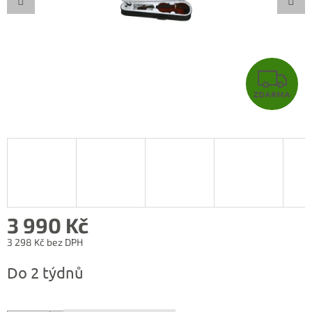
Z
ZDARMA
D
A
R
M
A
3 990 Kč
3 298 Kč bez DPH
Měrná
Do 2 týdnů
cena: