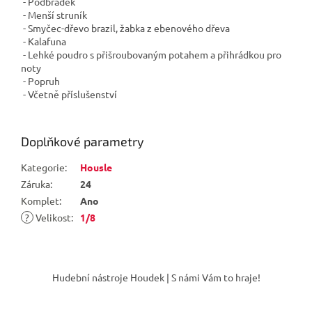
- Podbradek
- Menší struník
- Smyčec-dřevo brazil, žabka z ebenového dřeva
- Kalafuna
- Lehké poudro s přišroubovaným potahem a přihrádkou pro
noty
- Popruh
- Včetně příslušenství
Doplňkové parametry
Kategorie
:
Housle
Záruka
:
24
Komplet
:
Ano
?
Velikost
:
1/8
Z
á
Hudební nástroje Houdek | S námi Vám to hraje!
p
a