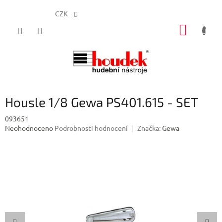
CZK
Přejít
NÁKUP
na
obsah
KOŠÍK
Housle 1/8 Gewa PS401.615 - SET
093651
Průměrné
Neohodnoceno
Podrobnosti hodnocení
Značka:
Gewa
hodnocení
produktu
je
0,0
z
5
hvězdiček.