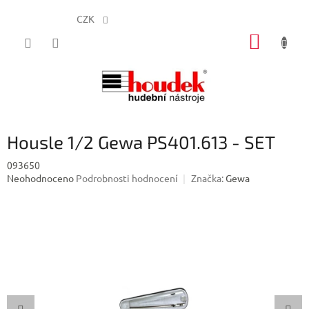
CZK
Přejít
NÁKUP
na
obsah
KOŠÍK
Housle 1/2 Gewa PS401.613 - SET
093650
Průměrné
Neohodnoceno
Podrobnosti hodnocení
Značka:
Gewa
hodnocení
produktu
je
0,0
z
5
hvězdiček.