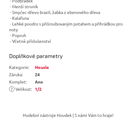
- Podbradek
- Menší struník
- Smyčec-dřevo brazil, žabka z ebenového dřeva
- Kalafuna
- Lehké poudro s přišroubovaným potahem a přihrádkou pro
noty
- Popruh
- Včetně příslušenství
Doplňkové parametry
Kategorie
:
Housle
Záruka
:
24
Komplet
:
Ano
?
Velikost
:
1/2
Z
á
Hudební nástroje Houdek | S námi Vám to hraje!
p
a
t