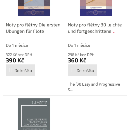
p
d
r
u
o
k
d
t
Noty pro flétny Die ersten
Noty pro flétny 30 leichte
u
ů
Übungen für Flöte
und fortgeschrittene
k
Etüden für Flöte
t
Do 1 měsíce
Do 1 měsíce
ů
322 Kč bez DPH
298 Kč bez DPH
390 Kč
360 Kč
Do košíku
Do košíku
The '30 Easy and Progressive
S...