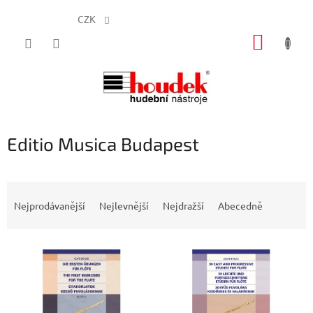
CZK
Přejít
NÁKUP
na
obsah
KOŠÍK
Editio Musica Budapest
Ř
a
Nejprodávanější
Nejlevnější
Nejdražší
Abecedně
z
e
V
n
ý
í
p
p
i
r
s
o