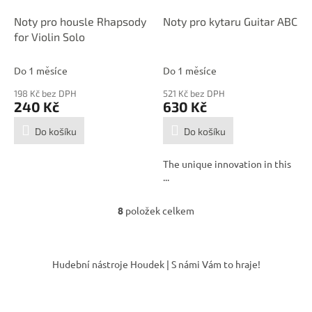
Noty pro housle Rhapsody
Noty pro kytaru Guitar ABC
for Violin Solo
Do 1 měsíce
Do 1 měsíce
198 Kč bez DPH
521 Kč bez DPH
240 Kč
630 Kč
Do košíku
Do košíku
The unique innovation in this
...
8
položek celkem
O
v
l
Z
á
á
Hudební nástroje Houdek | S námi Vám to hraje!
d
p
a
a
c
t
í