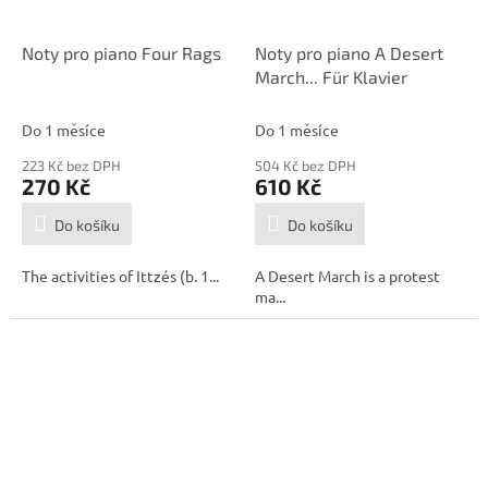
Noty pro piano Four Rags
Noty pro piano A Desert
March... Für Klavier
Do 1 měsíce
Do 1 měsíce
223 Kč bez DPH
504 Kč bez DPH
270 Kč
610 Kč
Do košíku
Do košíku
The activities of Ittzés (b. 1...
A Desert March is a protest
ma...