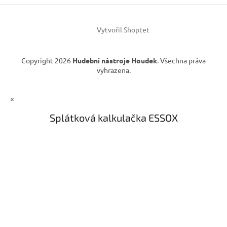
í
p
r
v
Vytvořil Shoptet
k
y
v
Copyright 2026
Hudební nástroje Houdek
. Všechna práva
ý
vyhrazena.
p
i
s
×
u
Splátková kalkulačka ESSOX